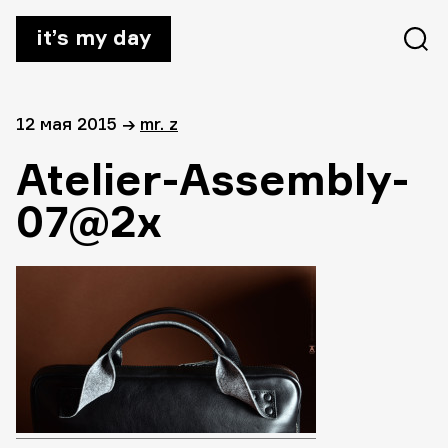
it’s my day
12 мая 2015
→
mr. z
Atelier-Assembly-
07@2x