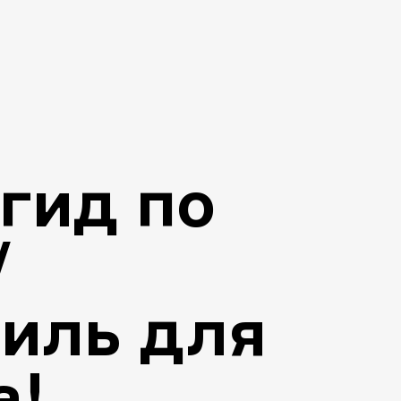
гид по
/
иль для
а!