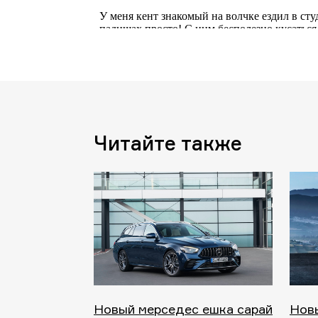
Читайте также
Новый мерседес ешка сарай
Новы