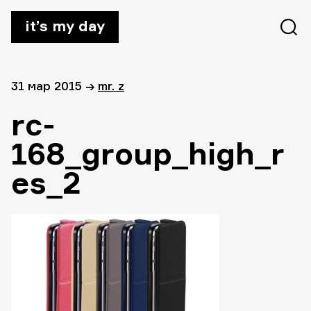
it’s my day
31 мар 2015
→
mr. z
rc-
168_group_high_r
es_2