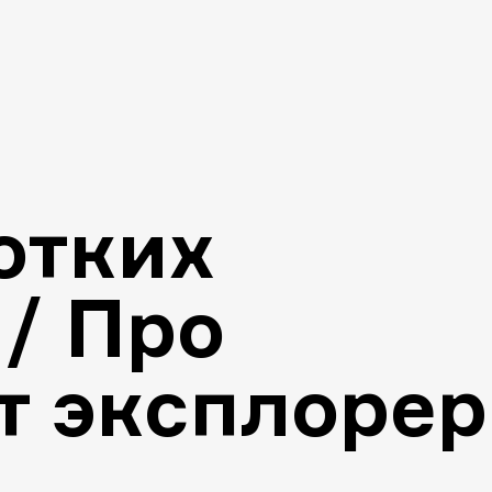
отких
 / Про
т эксплорер