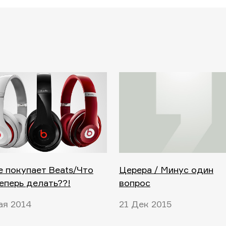
e покупает Beats/Что
Церера / Минус один
еперь делать??!
вопрос
ая 2014
21 Дек 2015