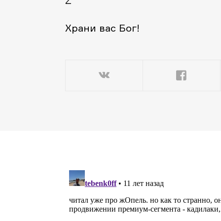
Z
Храни вас Бог!