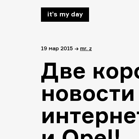
it’s my day
19 мар 2015
→
mr. z
Две кор
новости
интерне
и Opel!