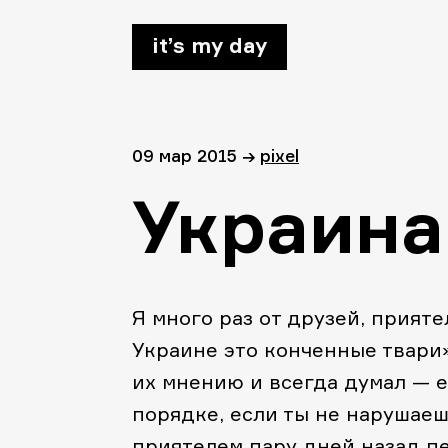
it’s my day
09 мар 2015
→
pixel
Украина
Я много раз от друзей, прияте
Украине это конченные твари»
их мнению и всегда думал — е
порядке, если ты не нарушаешь
приятелем пару дней назад пе