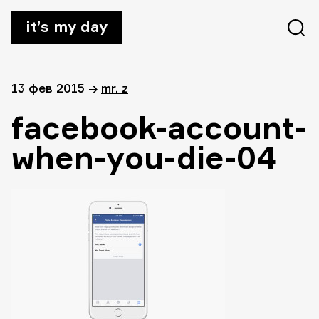
it’s my day
13 фев 2015
→
mr. z
facebook-account-
when-you-die-04