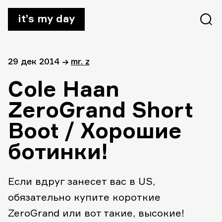
it’s my day
29 дек 2014
→
mr. z
Cole Haan
ZeroGrand Short
Boot / Хорошие
ботинки!
Если вдруг занесет вас в US,
обязательно купите короткие
ZeroGrand или вот такие, высокие!