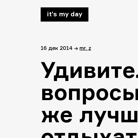
it’s my day
16 дек 2014
→
mr. z
Удивит
вопросы
же лучш
отдыхат