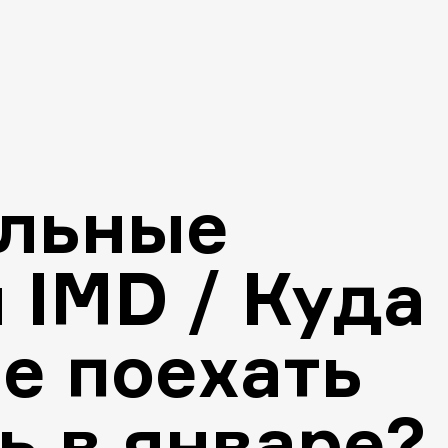
ельные
 IMD / Куда
е поехать
ь в январе?