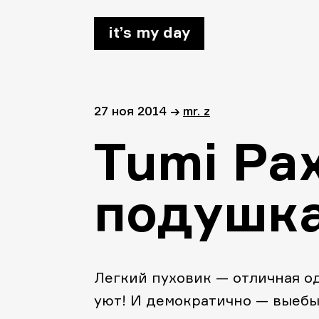
it’s my day
27 ноя 2014
→
mr. z
Tumi Pax
подушка
Легкий пуховик — отличная од
уют! И демократично — выебы