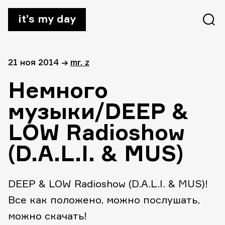
it’s my day
21 ноя 2014
→
mr. z
Немного
музыки/DEEP &
LOW Radioshow
(D.A.L.I. & MUS)
DEEP & LOW Radioshow (D.A.L.I. & MUS)!
Все как положено, можно послушать,
можно скачать!