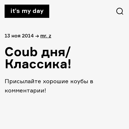
it’s my day
13 ноя 2014
→
mr. z
Coub дня/
Классика!
Присылайте хорошие коубы в
комментарии!