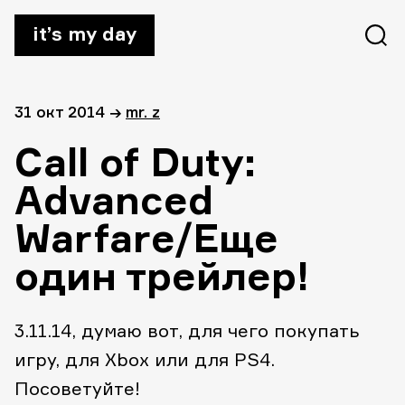
it’s my day
31 окт 2014
→
mr. z
Call of Duty:
Advanced
Warfare/Еще
один трейлер!
3.11.14, думаю вот, для чего покупать
игру, для Xbox или для PS4.
Посоветуйте!