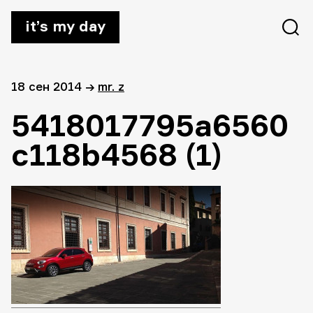
it’s my day
18 сен 2014
→
mr. z
5418017795a6560
c118b4568 (1)