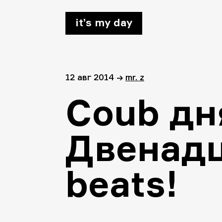
it’s my day
12 авг 2014
→
mr. z
Coub дн
Двенадц
beats!