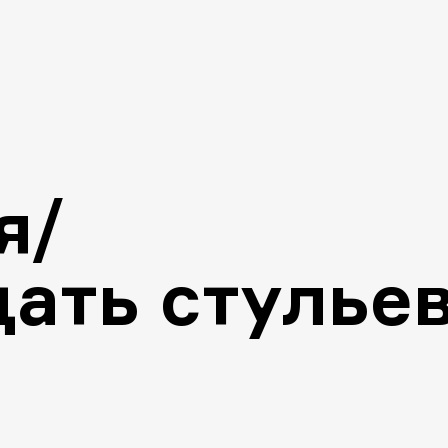
я/
ать стулье