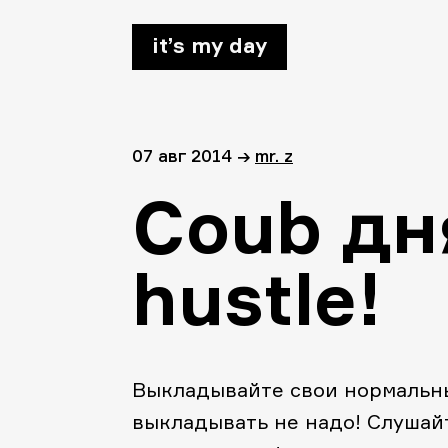
it’s my day
07 авг 2014
→
mr. z
Coub дн
hustle!
Выкладывайте свои нормальны
выкладывать не надо! Слушайте