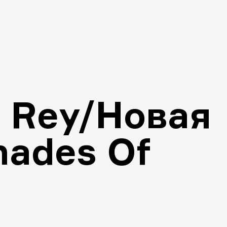
l Rey/Новая
hades Of