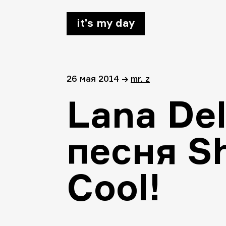
it’s my day
26 мая 2014
→
mr. z
Lana De
песня S
Cool!