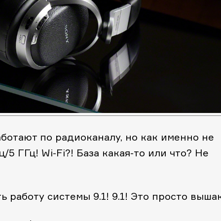
ботают по радиоканалу, но как именно не
ц/5 ГГц! Wi-Fi?! База какая-то или что? Не
 работу системы 9.1! 9.1! Это просто вышак