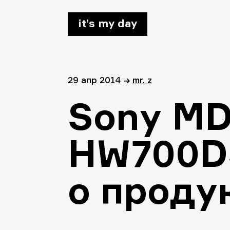
it’s my day
29 апр 2014
→
mr. z
Sony MD
HW700DS
о проду