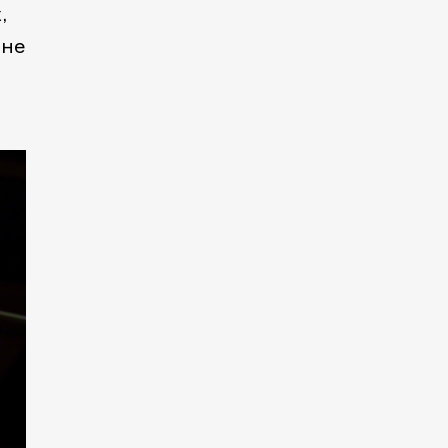
,
 не