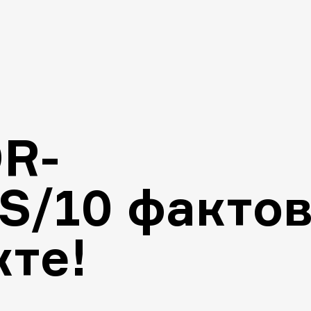
R-
/10 факто
кте!