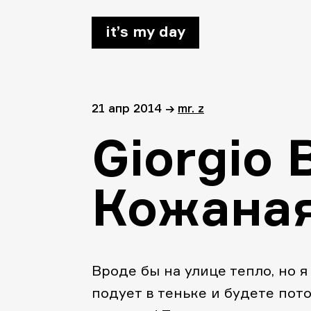
it’s my day
21 апр 2014
→
mr. z
Giorgio 
Кожаная
Вроде бы на улице тепло, но я
подует в теньке и будете пот