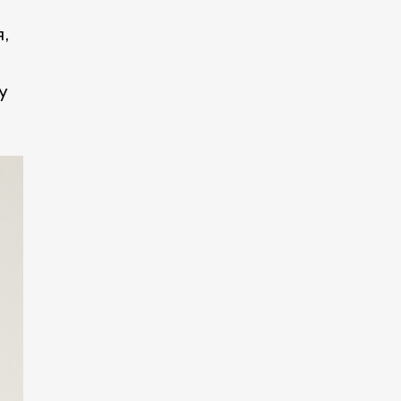
,
и
у