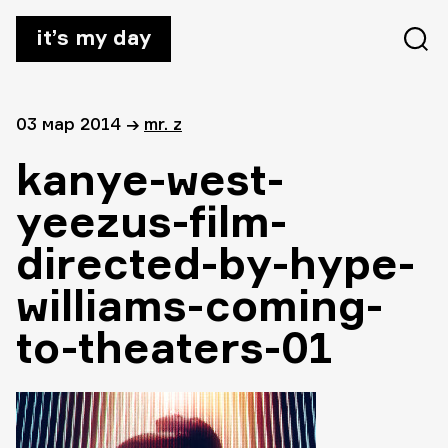
it’s my day
03 мар 2014
→
mr. z
kanye-west-
yeezus-film-
directed-by-hype-
williams-coming-
to-theaters-01