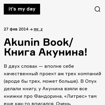
it’s my day
27 фев 2014
→
mr. z
Akunin Book/
Книга Акунина!
В двух словах — вполне себе
качественный проект аж трех компаний
(вроде бы трех, может больше). В Onyx
делали книгу, у Акунина взяли все
книжки про Фандорина, «Литрес» там
еще как-то вписался. Очень