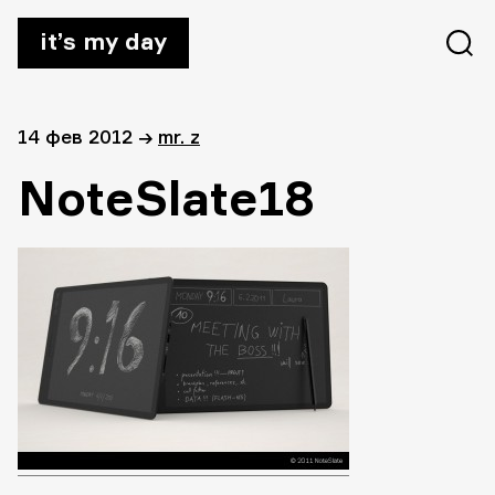
it’s my day
14 фев 2012
→
mr. z
NoteSlate18