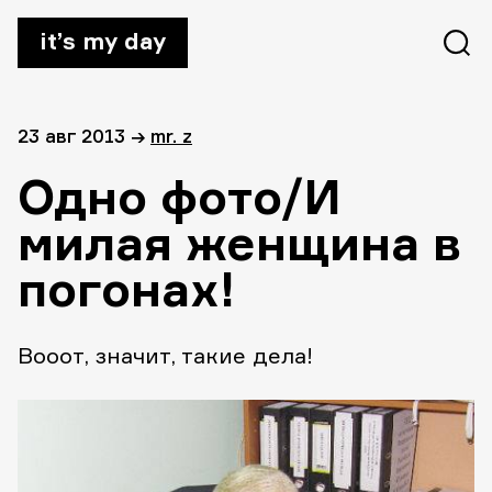
it’s my day
23 авг 2013
→
mr. z
Одно фото/И
милая женщина в
погонах!
Вооот, значит, такие дела!