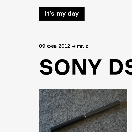
it’s my day
09 фев 2012
→
mr. z
SONY D