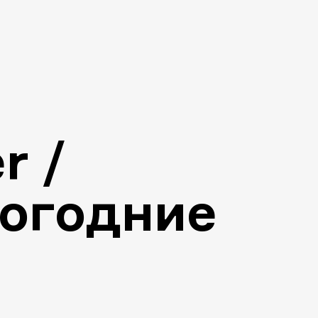
r /
огодние