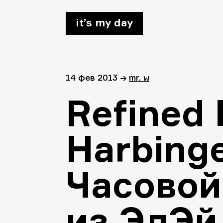
it’s my day
14 фев 2013
→
mr. w
Refined
Harbinge
Часовой
из ЭлЭй