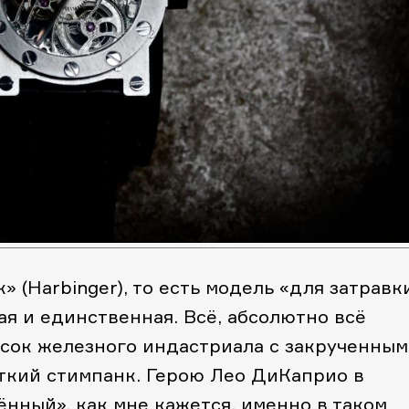
 (Harbinger), то есть модель «для затравки
ая и единственная. Всё, абсолютно всё
усок железного индастриала с закрученны
ткий стимпанк. Герою Лео ДиКаприо в
нный», как мне кажется, именно в таком