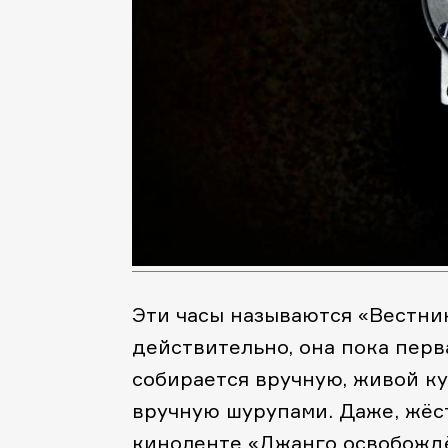
Эти часы называются «Вестник»
действительно, она пока перв
собирается вручную, живой к
вручную шурупами. Даже, жёс
киноленте «Джанго освобождё