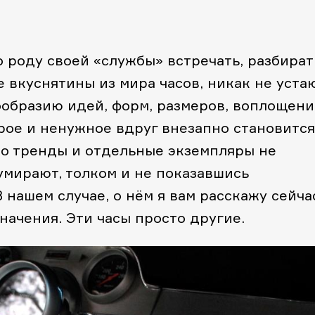
 роду своей «службы» встречать, разбират
е вкуснятины из мира часов, никак не уста
ообразию идей, форм, размеров, воплощен
рое и ненужное вдруг внезапно становится
то тренды и отдельные экземпляры не
умирают, толком и не показавшись
 нашем случае, о нём я вам расскажу сейча
начения. Эти часы просто другие.