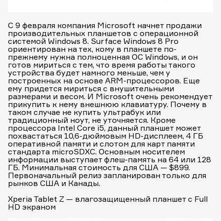
C 9 февраля компания Microsoft начнет продажи
производительных планшетов с операционной
системой Windows 8. Surface Windows 8 Pro
ориентирован на тех, кому в планшете по-
прежнему нужна полноценная ОС Windows, и он
готов мириться с тем, что время работы такого
устройства будет намного меньше, чем у
построенных на основе ARM-процессоров. Еще
ему придется мириться с внушительными
размерами и весом. И Microsoft очень рекомендует
прикупить к нему внешнюю клавиатуру. Почему в
таком случае не купить ультрабук или
традиционный ноут, не уточняется. Кроме
процессора Intel Core i5, данный планшет может
похвастаться 10,6-дюймовым HD-дисплеем, 4 ГБ
оперативной памяти и слотом для карт памяти
стандарта microSDXC. Основным носителем
информации выступает флеш-память на 64 или 128
ГБ. Минимальная стоимость для США — $899.
Первоначальный релиз запланирован только для
рынков США и Канады.
Xperia Tablet Z — влагозащищенный планшет с Full
HD экраном