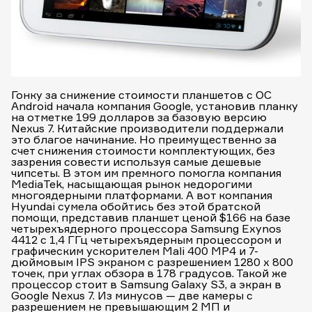
Гонку за снижение стоимости планшетов с ОС
Android начала компания Google, установив планку
на отметке 199 долларов за базовую версию
Nexus 7. Китайские производители поддержали
это благое начинание. Но преимущественно за
счет снижения стоимости комплектующих, без
зазрения совести используя самые дешевые
чипсеты. В этом им премного помогла компания
MediaTek, насыщающая рынок недорогими
многоядерными платформами. А вот компания
Hyundai сумела обойтись без этой братской
помощи, представив планшет ценой $166 на базе
четырехъядерного процессора Samsung Exynos
4412 с 1,4 ГГц четырехъядерным процессором и
графическим ускорителем Mali 400 MP4 и 7-
дюймовым IPS экраном с разрешением 1280 х 800
точек, при углах обзора в 178 градусов. Такой же
процессор стоит в Samsung Galaxy S3, а экран в
Google Nexus 7. Из минусов — две камеры с
разрешением не превышающим 2 МП и