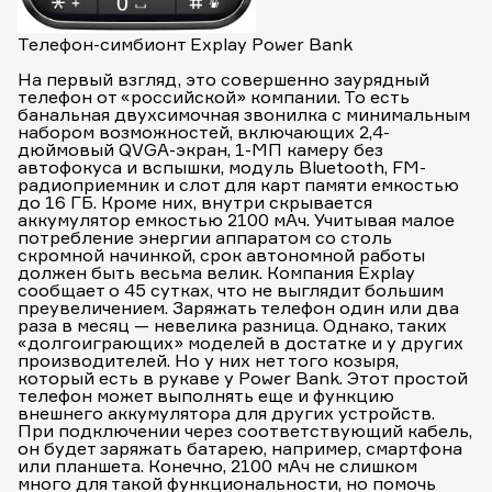
Телефон-симбионт Explay Power Bank
На первый взгляд, это совершенно заурядный
телефон от «российской» компании. То есть
банальная двухсимочная звонилка с минимальным
набором возможностей, включающих 2,4-
дюймовый QVGA-экран, 1-МП камеру без
автофокуса и вспышки, модуль Bluetooth, FM-
радиоприемник и слот для карт памяти емкостью
до 16 ГБ. Кроме них, внутри скрывается
аккумулятор емкостью 2100 мАч. Учитывая малое
потребление энергии аппаратом со столь
скромной начинкой, срок автономной работы
должен быть весьма велик. Компания Explay
сообщает о 45 сутках, что не выглядит большим
преувеличением. Заряжать телефон один или два
раза в месяц — невелика разница. Однако, таких
«долгоиграющих» моделей в достатке и у других
производителей. Но у них нет того козыря,
который есть в рукаве у Power Bank. Этот простой
телефон может выполнять еще и функцию
внешнего аккумулятора для других устройств.
При подключении через соответствующий кабель,
он будет заряжать батарею, например, смартфона
или планшета. Конечно, 2100 мАч не слишком
много для такой функциональности, но помочь