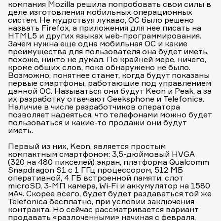
компания Mozilla решила попробовать свои силы в
деле изготовления мобильных операционных
систем. Не мудрствуя лукаво, ОС было решено
назвать Firefox, а приложения для нее писать на
HTML5 и других языках web-программирования.
Зачем нужна еще одна мобильная ОС и какие
преимущества для пользователя она будет иметь,
похоже, никто не думал. По крайней мере, ничего,
кроме общих слов, пока обнаружено не было.
Возможно, понятнее станет, когда будут показаны
первые смартфоны, работающие под управлением
данной ОС. Называться они будут Keon и Peak, а за
их разработку отвечают Geeksphone и Telefonica.
Наличие в числе разработчиков оператора
позволяет надеяться, что телефонами можно будет
пользоваться и какие-то продажи они будут
иметь.
Первый из них, Keon, является простым
компактным смартфоном: 3,5-дюймовый HVGA
(320 на 480 пикселей) экран, платформа Qualcomm
Snapdragon S1 с 1 ГГц процессором, 512 МБ
оперативной, 4 ГБ встроенной памяти, слот
microSD, 3-МП камера, Wi-Fi и аккумулятор на 1580
мАч. Скорее всего, будет будет раздаваться той же
Telefonica бесплатно, при условии заключения
контракта. Но сейчас рассматривается вариант
продавать «разлоченными» начиная с февраля,