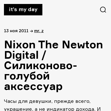
it’s my day
13 ноя 2011
→
mr. z
Nixon The Newton
Digital /
Силиконово-
голубой
аксессуар
Часы для девушки, прежде всего,
украшение, а не индикатор дохода. И