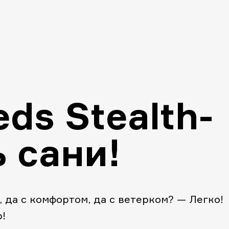
eds Stealth-
 сани!
, да с комфортом, да с ветерком? — Легко!
р!