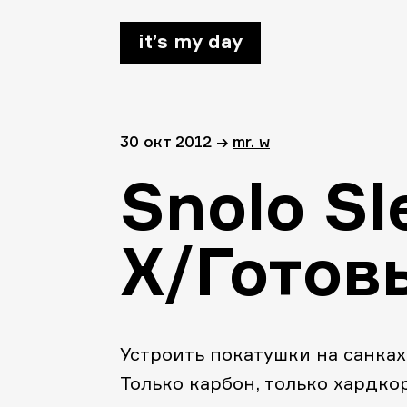
it’s my day
30 окт 2012
→
mr. w
Snolo Sl
X/Готовь
Устроить покатушки на санках
Только карбон, только хардко