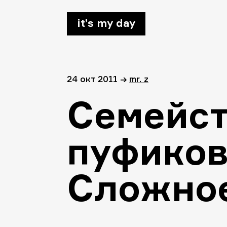
it’s my day
24 окт 2011
→
mr. z
Семейс
пуфико
Сложное