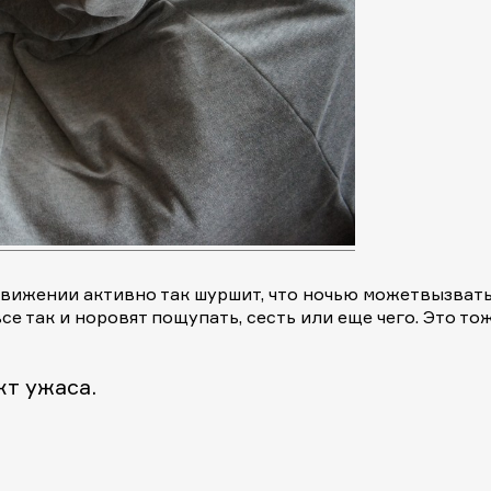
вижении активно так шуршит, что ночью можетвызват
е так и норовят пощупать, сесть или еще чего. Это то
т ужаса.