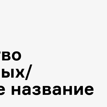
тво
вых/
 название