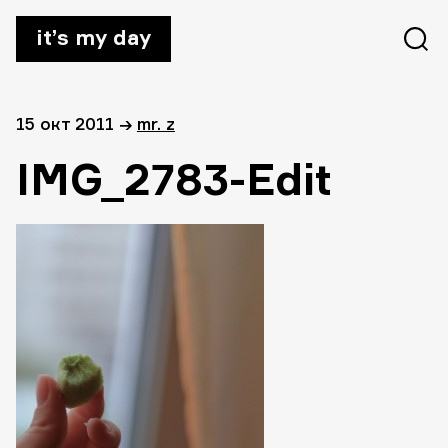
it’s my day
15 окт 2011
→
mr. z
IMG_2783-Edit