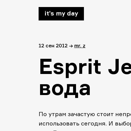
it’s my day
12 сен 2012
→
mr. z
Esprit J
вода
По утрам зачастую стоит неп
использовать сегодня. И выбо