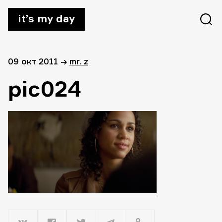
it’s my day
09 окт 2011
→
mr. z
pic024