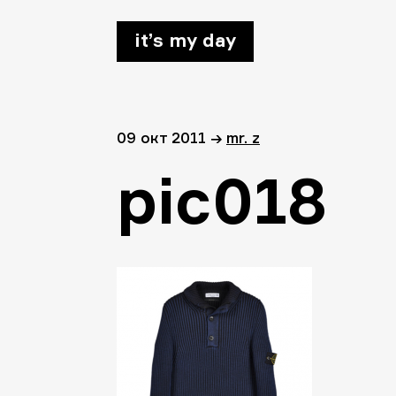
it’s my day
09 окт 2011
→
mr. z
pic018