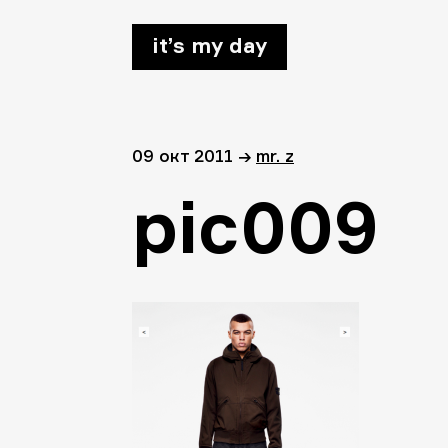
it’s my day
09 окт 2011
→
mr. z
pic009