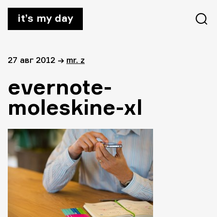
it’s my day
27 авг 2012
→
mr. z
evernote-
moleskine-xl