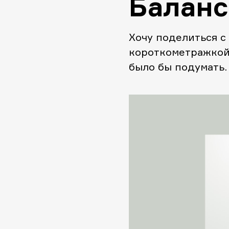
Баланс
Хочу поделиться с
короткометражкой.
было бы подумать
1989 года произво
интересно. Выполн
каких-либо спецэф
своей идеей. Эти 7
взаимоотношениях
человеческих поро
нашего общества. В