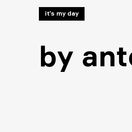
it’s my day
by
ant