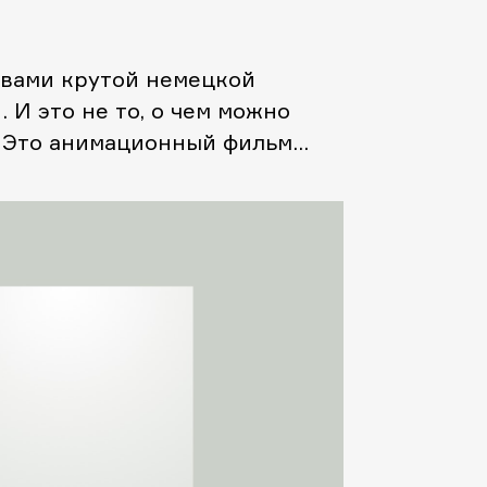
 вами крутой немецкой
 И это не то, о чем можно
. Это анимационный фильм
дства, оскароносный, кому
енный в серых цветах, без
фектов, он взрывает мозг
 минут обо всем: о
 людей, единстве, искушении,
ках. Это некая мини-модель
о […]