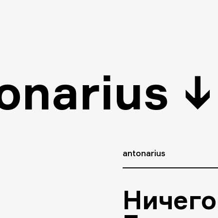
onarius
↓
antonarius
Ничего