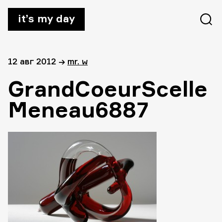
it’s my day
12 авг 2012
→
mr. w
GrandCoeurScelle
Meneau6887