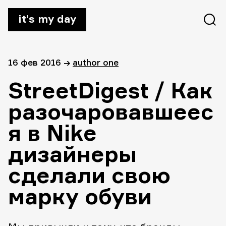
it’s my day
16 фев 2016
→
author one
StreetDigest / Как
разочаровавшеес
я в Nike
дизайнеры
сделали свою
марку обуви