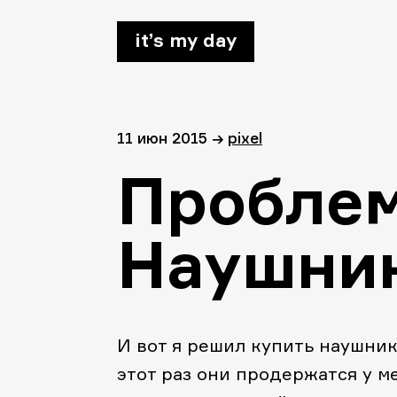
it’s my day
11 июн 2015
→
pixel
Проблем
Наушни
И вот я решил купить наушники
этот раз они продержатся у м