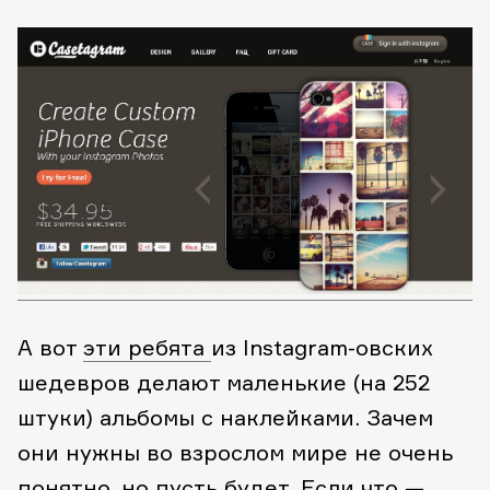
А вот
эти ребята
из Instagram-овских
шедевров делают маленькие (на 252
штуки) альбомы с наклейками. Зачем
они нужны во взрослом мире не очень
понятно, но пусть будет. Если что —