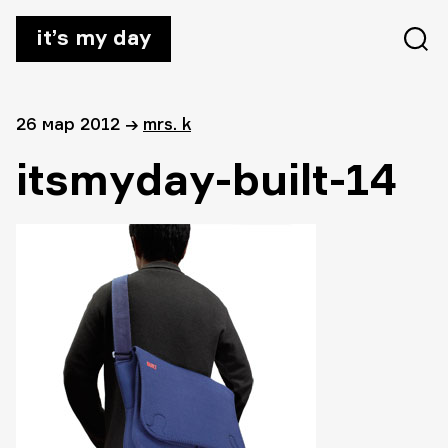
it’s my day
26 мар 2012
→
mrs. k
itsmyday-built-14