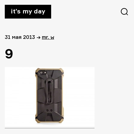
it’s my day
31 мая 2013
→
mr. w
9