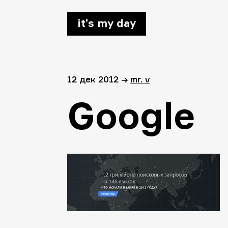
it’s my day
12 дек 2012
→
mr. v
Google