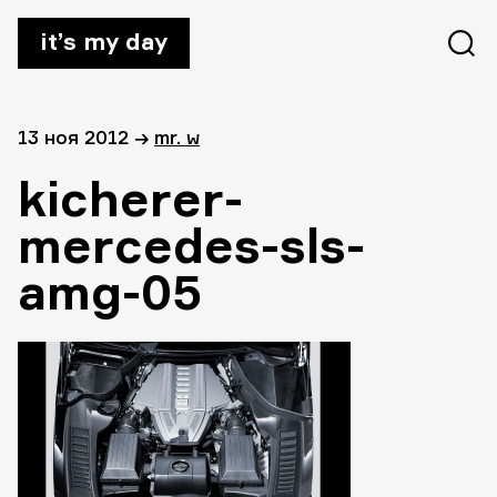
it’s my day
13 ноя 2012
→
mr. w
kicherer-
mercedes-sls-
amg-05