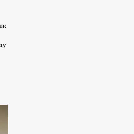
ак
ду