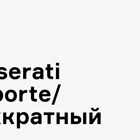
erati
orte/
хкратный