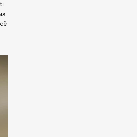
ti
ых
всё