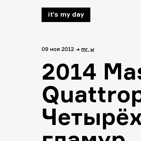
it’s my day
09 ноя 2012
→
mr. w
2014 Mas
Quattrop
Четырё
гламур