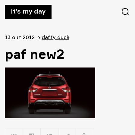
it’s my day
13 окт 2012
→
daffy duck
paf new2