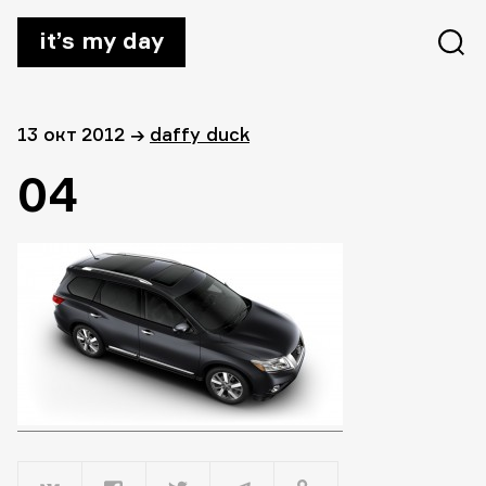
it’s my day
13 окт 2012
→
daffy duck
04