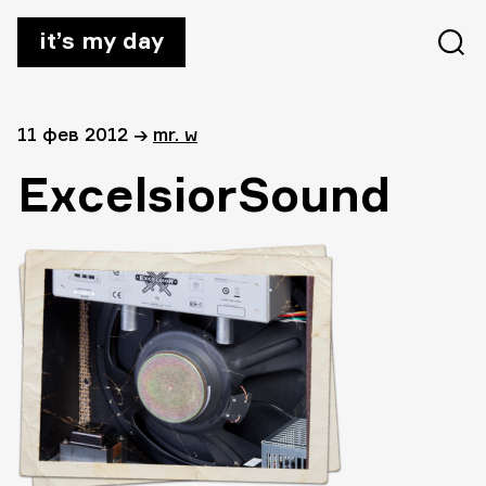
it’s my day
11 фев 2012
→
mr. w
ExcelsiorSound