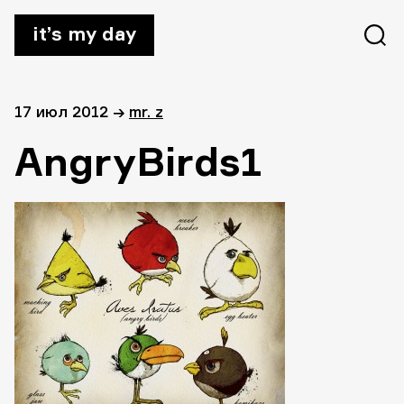
it’s my day
17 июл 2012
→
mr. z
AngryBirds1