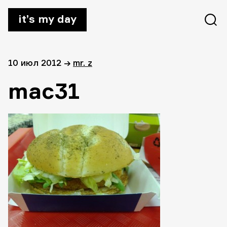
it’s my day
10 июл 2012
→
mr. z
mac31